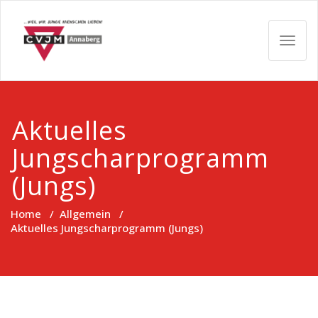
Skip
CVJM
to
content
TOGG
Annaberg
NAVIG
e.V.
Aktuelles
Jungscharprogramm
(Jungs)
Home
/
Allgemein
/
Aktuelles Jungscharprogramm (Jungs)