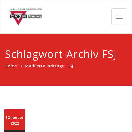
Skip
CVJM
to
content
TOGG
Annaberg
NAVIG
e.V.
Schlagwort-Archiv FSJ
Home
/
Markierte Beiträge "FSJ"
12. Januar
2022