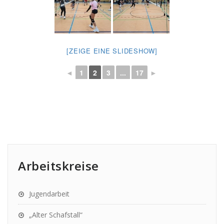
[ZEIGE EINE SLIDESHOW]
◄
1
2
3
...
17
►
Arbeitskreise
Jugendarbeit
„Alter Schafstall“