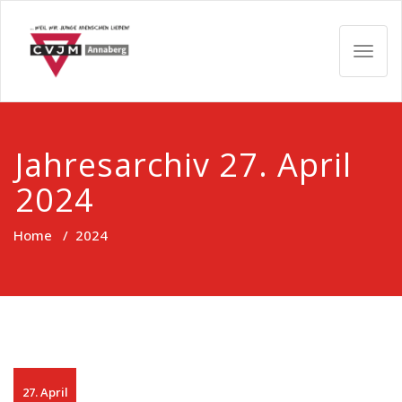
Skip
CVJM
to
content
TOGG
Annaberg
NAVIG
e.V.
Jahresarchiv 27. April
2024
Home
/
2024
27. April