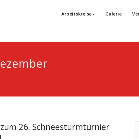
aberg e.V.
Arbeitskreise
Galerie
Ve
Dezember
 zum 26. Schneesturmturnier
4